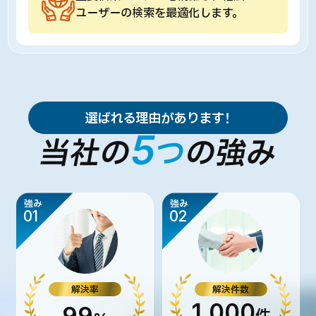
ユーザーの検索を最適化します。
選ばれる理由があります！
5
当社の
つ
の強み
強み
強み
01
02
解決率
解決件数
1,000
件