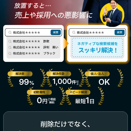
放置すると…
売上
採用
悪影響
や
への
に
解決率
解決件数
個人・法人
99
1,000
OK
件
%
以
上
初期費用
スピード解決
0
1
ご相談
円
最短
日
無料
削除だけでなく、