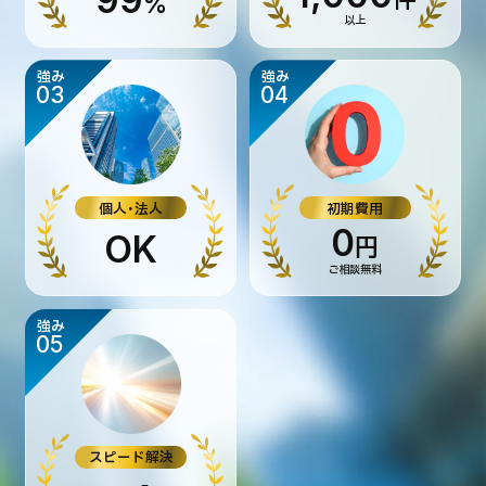
99
%
以上
強み
強み
03
04
個人・法人
初期費用
0
OK
円
ご相談無料
強み
05
スピード解決