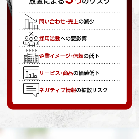
放置による
つ
のリスク
問い合わせ・売上
の減少
採用活動
への悪影響
企業イメージ・信頼
の低下
サービス・商品
の価値低下
ネガティブ情報
の拡散リスク