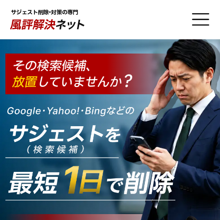
サジェスト削除・対策の専門
その検索候補、
？
放置
していませんか