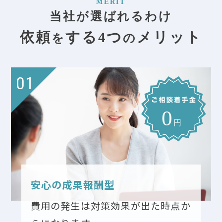
MERIT
当社が選ばれるわけ
依頼
する4つ
メリット
を
の
01
安心の成果報酬型
費用の発生は対策効果が出た時点か