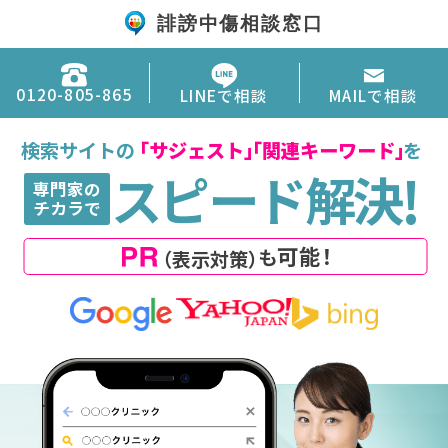
誹謗中傷相談窓口
0120-805-865
MAILで相談
LINEで相談
検索サイトの
「
サジェスト
「
」
関連キーワード
」
を
!
スピード
解決
専門家の
チカラで
可能
！
も
（表示対策）